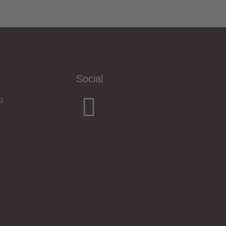
DE|EN
Social
3